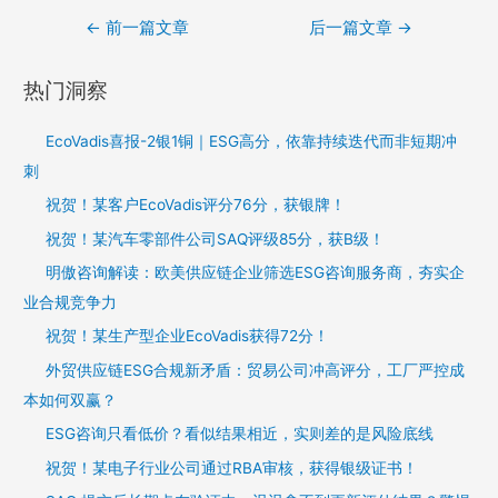
←
前一篇文章
后一篇文章
→
热门洞察
EcoVadis喜报-2银1铜｜ESG高分，依靠持续迭代而非短期冲
刺
祝贺！某客户EcoVadis评分76分，获银牌！
祝贺！某汽车零部件公司SAQ评级85分，获B级！
明傲咨询解读：欧美供应链企业筛选ESG咨询服务商，夯实企
业合规竞争力
祝贺！某生产型企业EcoVadis获得72分！
外贸供应链ESG合规新矛盾：贸易公司冲高评分，工厂严控成
本如何双赢？
ESG咨询只看低价？看似结果相近，实则差的是风险底线
祝贺！某电子行业公司通过RBA审核，获得银级证书！