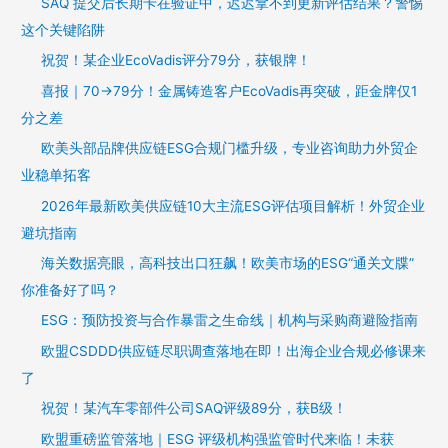
SAQ 提交后长期卡在验证中，迟迟拿不到更新评估结果？警惕
这个关键陷阱
祝贺！某企业EcoVadis评分79分，获银牌！
喜报｜70→79分！金属铸造客户EcoVadis再突破，距金牌仅1
分之差
欧美头部品牌供应链ESG合规门槛升级，专业咨询助力外贸企
业稳单拓客
2026年最新欧美供应链10大主流ESG评估项目解析！外贸企业
避坑指南
海关数据亮眼，高科技出口狂飙！欧美市场的ESG“通关文牒”
你准备好了吗？
ESG：预防投资与合作暴雷之生命线｜机构与采购商避险指南
欧盟CSDDD供应链尽职调查落地在即！出海企业合规必修课来
了
祝贺！某汽车零部件公司SAQ评级89分，获B级！
欧盟重磅监管落地｜ESG 评级机构强监管时代来临！未获