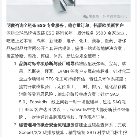
明傲咨询全链条 ESG 专业服务，
稳存量订单、拓展欧美新客户
深耕全球品牌供应链 ESG 咨询18年，累计服务 6500 余家企业，
吃透上述零售、汽车、新能源、电子、化工、美妆、医药、奢侈
品头部品牌官网公开全套评估规则，提供一站式落地解决方案，
覆盖诊断、整改、评级、体系、新法合规全流程：
品牌对标专项诊断与验厂辅导
精准匹配沃尔玛、宝马、苹
果、巴斯夫、拜耳、LVMH 等客户专属审核标准，针对化工
企业专项辅导 TFS 化工可持续评估、责任关怀体系搭建；
提前开展模拟验厂，定位童工、工时、排污、危化品存储、
消防等零容忍风险，输出分阶段整改方案；针对 SAQ
5.0、EcoVadis、线上问卷一对一填报辅导，过往 SAQ 项
目 95% 客户达 B 级以上，EcoVadis中绝大部分斩获金银铜
牌，一次性通过品牌现场审核，守住现有订单。
碳管理与低碳合规全流程服务
搭建企业碳盘查体系，完成
Scope1/2/3 碳排放核算，辅导编制 SBTi 科学碳目标申报