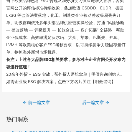
当下欧美品牌已将 ESG 合规从加分项变为供应链准入底线，各类
官网公开的评估标准持续收紧，叠加欧盟 CSDDD、EUDR、德国
LkSG 等监管法案落地，化工、制造类企业被动整改极易丢失订
单。明傲咨询依托多年头部品牌供应链实操经验，打通 “风险诊断
— 整改落地 — 评级提升 — 长效合规 — 客户拓展” 全链路，帮助
企业低成本、高效率满足沃尔玛、大众、苹果、巴斯夫、拜耳、
LVMH 等欧美核心客户ESG考核要求，以可持续竞争力稳固存量订
单、抢抓海外新增市场机遇。
备注：上述各大品牌ESG相关要求，参考对应企业官网公开发布内
容进行整理！
20余年外贸 + ESG 实战，帮外贸人避坑拿单｜明傲咨询创始人。
如需企业级 ESG 解决方案，点击下方名片关注【明傲咨询】
←
前一篇文章
后一篇文章
→
热门洞察