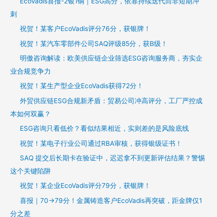
EcoVadis喜报-2银1铜｜ESG高分，依靠持续迭代而非短期冲
刺
祝贺！某客户EcoVadis评分76分，获银牌！
祝贺！某汽车零部件公司SAQ评级85分，获B级！
明傲咨询解读：欧美供应链企业筛选ESG咨询服务商，夯实企
业合规竞争力
祝贺！某生产型企业EcoVadis获得72分！
外贸供应链ESG合规新矛盾：贸易公司冲高评分，工厂严控成
本如何双赢？
ESG咨询只看低价？看似结果相近，实则差的是风险底线
祝贺！某电子行业公司通过RBA审核，获得银级证书！
SAQ 提交后长期卡在验证中，迟迟拿不到更新评估结果？警惕
这个关键陷阱
祝贺！某企业EcoVadis评分79分，获银牌！
喜报｜70→79分！金属铸造客户EcoVadis再突破，距金牌仅1
分之差