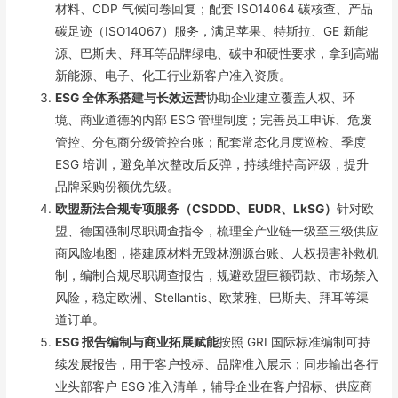
材料、CDP 气候问卷回复；配套 ISO14064 碳核查、产品
碳足迹（ISO14067）服务，满足苹果、特斯拉、GE 新能
源、巴斯夫、拜耳等品牌绿电、碳中和硬性要求，拿到高端
新能源、电子、化工行业新客户准入资质。
ESG 全体系搭建与长效运营
协助企业建立覆盖人权、环
境、商业道德的内部 ESG 管理制度；完善员工申诉、危废
管控、分包商分级管控台账；配套常态化月度巡检、季度
ESG 培训，避免单次整改后反弹，持续维持高评级，提升
品牌采购份额优先级。
欧盟新法合规专项服务（CSDDD、EUDR、LkSG）
针对欧
盟、德国强制尽职调查指令，梳理全产业链一级至三级供应
商风险地图，搭建原材料无毁林溯源台账、人权损害补救机
制，编制合规尽职调查报告，规避欧盟巨额罚款、市场禁入
风险，稳定欧洲、Stellantis、欧莱雅、巴斯夫、拜耳等渠
道订单。
ESG 报告编制与商业拓展赋能
按照 GRI 国际标准编制可持
续发展报告，用于客户投标、品牌准入展示；同步输出各行
业头部客户 ESG 准入清单，辅导企业在客户招标、供应商