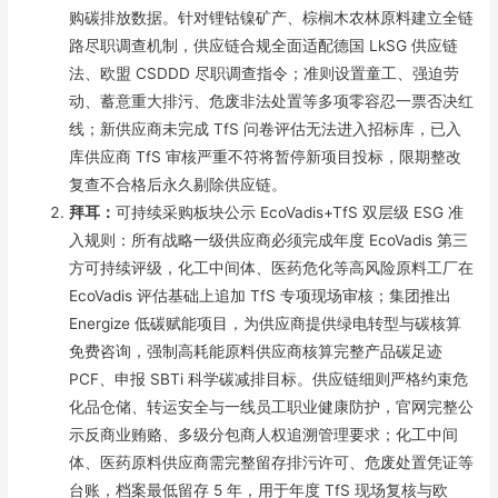
购碳排放数据。针对锂钴镍矿产、棕榈木农林原料建立全链
路尽职调查机制，供应链合规全面适配德国 LkSG 供应链
法、欧盟 CSDDD 尽职调查指令；准则设置童工、强迫劳
动、蓄意重大排污、危废非法处置等多项零容忍一票否决红
线；新供应商未完成 TfS 问卷评估无法进入招标库，已入
库供应商 TfS 审核严重不符将暂停新项目投标，限期整改
复查不合格后永久剔除供应链。
拜耳：
可持续采购板块公示 EcoVadis+TfS 双层级 ESG 准
入规则：所有战略一级供应商必须完成年度 EcoVadis 第三
方可持续评级，化工中间体、医药危化等高风险原料工厂在
EcoVadis 评估基础上追加 TfS 专项现场审核；集团推出
Energize 低碳赋能项目，为供应商提供绿电转型与碳核算
免费咨询，强制高耗能原料供应商核算完整产品碳足迹
PCF、申报 SBTi 科学碳减排目标。供应链细则严格约束危
化品仓储、转运安全与一线员工职业健康防护，官网完整公
示反商业贿赂、多级分包商人权追溯管理要求；化工中间
体、医药原料供应商需完整留存排污许可、危废处置凭证等
台账，档案最低留存 5 年，用于年度 TfS 现场复核与欧