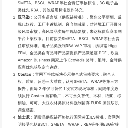
SMETA、BSCI、WRAP等社会责任审核标准，3C 电子品
类优先 RBA，其他通用标准仅作补充。
亚马逊：
公开多语言版《供应链标准》，聚焦公平薪酬、反
现代奴役、工厂申诉机制、废弃物减量，对跨境工厂开展分
级风险审核，高风险品类每年现场复核，未达标供应商限制
平台上架权限。目前接受SMETA、BSCI、WRAP等社会责
任审核标准。电子品类强制RBA VAP 审核，纺织需 Higg
FEM。全品类自有品牌产品需提供产品碳足迹 PCF，欧盟
Amazon Business 商家上传 EcoVadis 奖牌，银牌、金牌供
应商优先获取定向询盘。
Costco：
官网可持续板块公示整合式审核要求，融合人
权、质量、反恐三大维度，认可SMETA、WRAP等第三方
报告，但每 2 年仅可替代 1 次官方现场审核，间隔年度必
须执行 Costco 自有验厂，不可永久替代。木材、纸浆、棕
榈油、可可、大豆农林类原材料强制留存 EUDR 溯源尽职
调查档案。
迪士尼：
消费品供应链严格执行国际劳工ILS标准，官网列
明接受包括BSCI，SMETA，WRAP，RBA等多项ESG审核