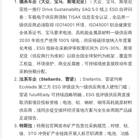
德系车企（大众、宝马、斯堪尼亚）：
大众、宝马、斯堪尼
亚统一推行 Drive Sustainability SAQ 5.0 线上 ESG 自评问
卷；车载电子供应商强制 TISAX 信息安全认证，全品类一
级供应商必须取得 ISO14001 环境、ISO45001 职业健康安
全体系证书。宝马要求电池、高耗能金属原材料一级供应商
2030 年前生产使用 100% 绿电，供应链碳排放纳入年度量
化考核，ESG 指标在采购评审权重区间为 20%-30%。斯堪
尼亚《供应商行为准则》以联合国全球契约为框架，覆盖劳
工权益、环境保护、商业反腐败，可持续绩效直接联动年度
采购份额分配。
法系车企（Stellantis、雷诺）：
Stellantis、雷诺均将
EcoVadis 第三方 ESG 评级设为一级供应商准入硬性门槛；
雷诺 futuREady 可持续战略明确，ESG 低评级供应商直接
取消新项目投标资格；电池、铝、钢材、铜等高耗能原材料
供应商，须同步提交循环经济落地方案与全生命周期产品碳
足迹报告。
特斯拉：
特斯拉官网发布矿产负责任采购规范，对锂、钴、
镍、3TG 冲突矿产全链路开展人权尽职调查；电池、冶炼