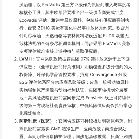
源治理，以 EcoVadis 第三方评级作为供应商准入与年度考
核核心工具；其中欧莱雅要求全部一级供应商完成年度
EcoVadis 评估，雅诗兰黛仅原料、包装核心供应商强制执
行，配套 ZDHC 美妆有害化学品零排放体系约束。欧舒丹
针对棕榈油、天然植物等农林原料增设适配 EUDR 欧盟无
毁林法规的全链条尽职调查机制，同步采用 EcoVadis 美妆
专项评估标准审核上游种植与萃取供应商。
LVMH：
官网采购政策披露集团 97% 碳排放来源于上下游
供应链；《全球供应商行为准则》明确覆盖多级分包商的人
权保障、环保化学品管控要求，搭建 Convergence 分级
ESG 评估体系区分供应商风险等级；皮革、珍稀动物原料
实施强制原产溯源与动物福利认证。集团审核机制分层落
地：高风险战略供应商需同步完成 EcoVadis 线上可持续评
级与第三方现场社会责任审核，中低风险供应商仅执行常态
化现场抽查。
阿斯利康（医药）：
官网供应链可持续板块明确原料药、制
剂供应商需落实 GMP 洁净生产、医药危废 / 药渣合规处
置、车间职业健康防护管理，同步配套碳披露、反商业贿赂