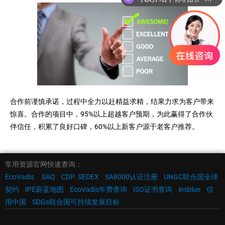
合作前谨慎承诺，过程中全力以赴精益求精，结果力求为客户带来
惊喜。合作的项目中，95%以上超越客户预期，为此赢得了合作伙
伴信任，积累了良好口碑，60%以上新客户源于老客户推荐。
常用资源官网快速查询：
EcoVadis
SAQ
CDP
SEDEX
SA8000认证注册
UNGC联合国全球
契约
IPE蔚蓝地图
EcoVadis年费查询
ISO证书查询
insblue
信
用中国
SDGs联合国可持续发展目标