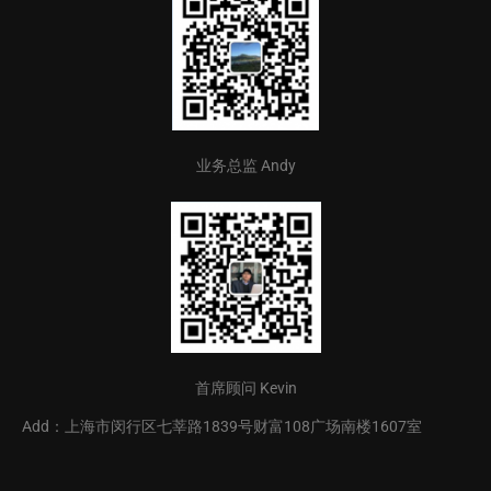
业务总监 Andy
首席顾问 Kevin
Add：上海市闵行区七莘路1839号财富108广场南楼1607室