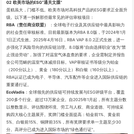
02
欧美市场的ESG“通关文牒”
蛋糕虽大，门槛不低。欧美市场对高科技产品的ESG要求正全面升
级。以下逐一拆解那些最常见的评估审核项目：
RBA（责任商业联盟）
：全球电子行业及其供应链中最具影响力
的社会责任审核标准。目前最新版本为RBA 8.0版，于2024年1月
1日正式生效。2025年4月16日，RBA VAP 8.0.2正式生效，进一
步强化了风险导向的供应链治理。8.0版将“自由选择职业”改为“禁
止强迫劳动”，加强了对温室气体盘查的要求，企业需制定并报告
全公司范畴的温室气体减排目标。VAP审核证书等级分为铂金
（200分以上）、黄金（180分以上）和白银（160分以上）。
RBA认证已成为电子、半导体、汽车配件等企业进入国际供应链的
重要通行证。
EcoVadis
：全球领先的供应链可持续发展与ESG评级平台，覆盖
200多个行业、超过13万家企业。自2025年1月起，所有主题分数
以整数显示。评估围绕环境、劳工与人权、商业道德、可持续采
购四大核心主题展开。奖牌门槛全面提高：铂金前1%、黄金前
5%、白银前15%、铜牌前35%，所有奖牌要求单一主题至少30
分。高评分已成为进入国际市场的“绿色通行证”。