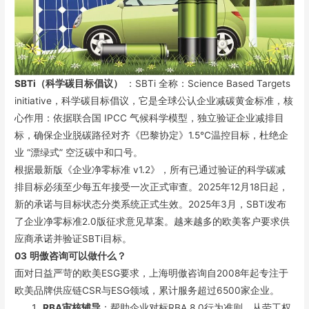
SBTi（科学碳目标倡议）
：SBTi 全称：Science Based Targets
initiative，科学碳目标倡议，它是全球公认企业减碳黄金标准，核
心作用：依据联合国 IPCC 气候科学模型，独立验证企业减排目
标，确保企业脱碳路径对齐《巴黎协定》1.5℃温控目标，杜绝企
业 “漂绿式” 空泛碳中和口号。
根据最新版《企业净零标准 v1.2》，所有已通过验证的科学碳减
排目标必须至少每五年接受一次正式审查。2025年12月18日起，
新的承诺与目标状态分类系统正式生效。2025年3月，SBTi发布
了企业净零标准2.0版征求意见草案。越来越多的欧美客户要求供
应商承诺并验证SBTi目标。
03
明傲咨询可以做什么？
面对日益严苛的欧美ESG要求，上海明傲咨询自2008年起专注于
欧美品牌供应链CSR与ESG领域，累计服务超过6500家企业。
RBA审核辅导
：帮助企业对标RBA 8.0行为准则，从劳工权