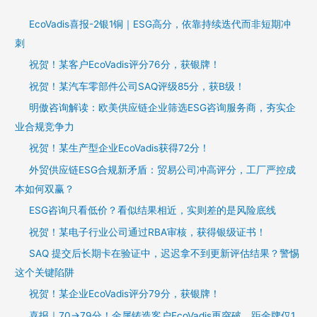
EcoVadis喜报-2银1铜｜ESG高分，依靠持续迭代而非短期冲
刺
祝贺！某客户EcoVadis评分76分，获银牌！
祝贺！某汽车零部件公司SAQ评级85分，获B级！
明傲咨询解读：欧美供应链企业筛选ESG咨询服务商，夯实企
业合规竞争力
祝贺！某生产型企业EcoVadis获得72分！
外贸供应链ESG合规新矛盾：贸易公司冲高评分，工厂严控成
本如何双赢？
ESG咨询只看低价？看似结果相近，实则差的是风险底线
祝贺！某电子行业公司通过RBA审核，获得银级证书！
SAQ 提交后长期卡在验证中，迟迟拿不到更新评估结果？警惕
这个关键陷阱
祝贺！某企业EcoVadis评分79分，获银牌！
喜报｜70→79分！金属铸造客户EcoVadis再突破，距金牌仅1