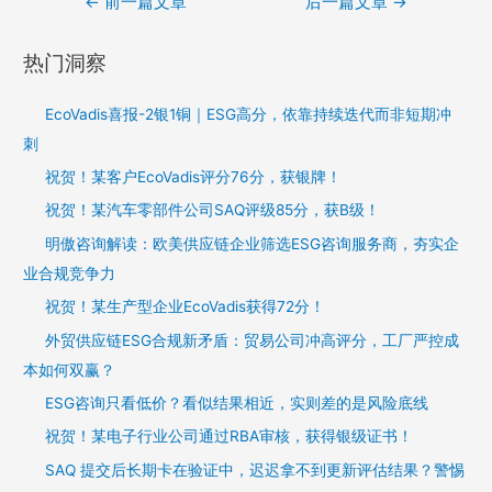
←
前一篇文章
后一篇文章
→
热门洞察
EcoVadis喜报-2银1铜｜ESG高分，依靠持续迭代而非短期冲
刺
祝贺！某客户EcoVadis评分76分，获银牌！
祝贺！某汽车零部件公司SAQ评级85分，获B级！
明傲咨询解读：欧美供应链企业筛选ESG咨询服务商，夯实企
业合规竞争力
祝贺！某生产型企业EcoVadis获得72分！
外贸供应链ESG合规新矛盾：贸易公司冲高评分，工厂严控成
本如何双赢？
ESG咨询只看低价？看似结果相近，实则差的是风险底线
祝贺！某电子行业公司通过RBA审核，获得银级证书！
SAQ 提交后长期卡在验证中，迟迟拿不到更新评估结果？警惕