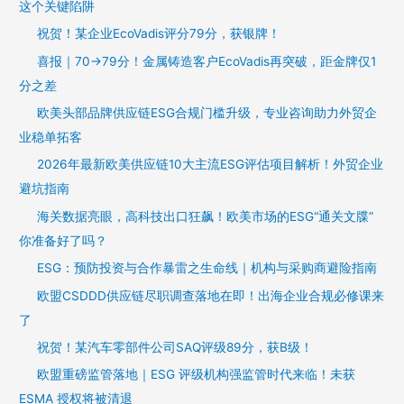
这个关键陷阱
祝贺！某企业EcoVadis评分79分，获银牌！
喜报｜70→79分！金属铸造客户EcoVadis再突破，距金牌仅1
分之差
欧美头部品牌供应链ESG合规门槛升级，专业咨询助力外贸企
业稳单拓客
2026年最新欧美供应链10大主流ESG评估项目解析！外贸企业
避坑指南
海关数据亮眼，高科技出口狂飙！欧美市场的ESG“通关文牒”
你准备好了吗？
ESG：预防投资与合作暴雷之生命线｜机构与采购商避险指南
欧盟CSDDD供应链尽职调查落地在即！出海企业合规必修课来
了
祝贺！某汽车零部件公司SAQ评级89分，获B级！
欧盟重磅监管落地｜ESG 评级机构强监管时代来临！未获
ESMA 授权将被清退