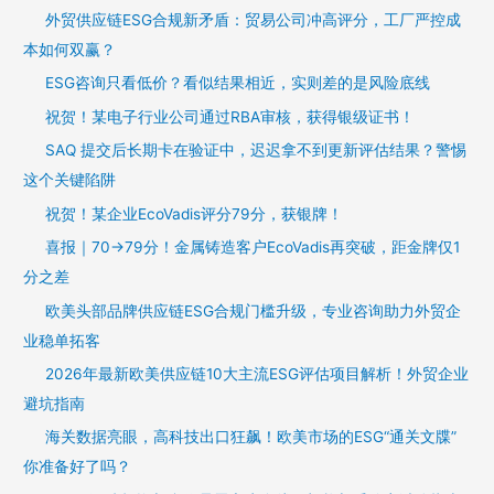
外贸供应链ESG合规新矛盾：贸易公司冲高评分，工厂严控成
本如何双赢？
ESG咨询只看低价？看似结果相近，实则差的是风险底线
祝贺！某电子行业公司通过RBA审核，获得银级证书！
SAQ 提交后长期卡在验证中，迟迟拿不到更新评估结果？警惕
这个关键陷阱
祝贺！某企业EcoVadis评分79分，获银牌！
喜报｜70→79分！金属铸造客户EcoVadis再突破，距金牌仅1
分之差
欧美头部品牌供应链ESG合规门槛升级，专业咨询助力外贸企
业稳单拓客
2026年最新欧美供应链10大主流ESG评估项目解析！外贸企业
避坑指南
海关数据亮眼，高科技出口狂飙！欧美市场的ESG“通关文牒”
你准备好了吗？