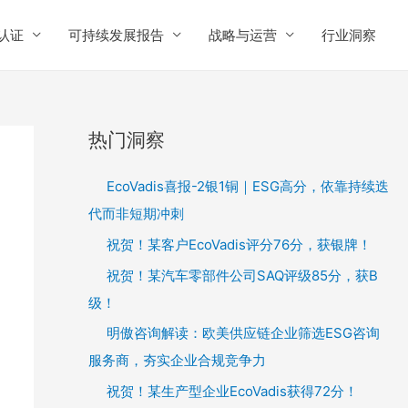
认证
可持续发展报告
战略与运营
行业洞察
热门洞察
EcoVadis喜报-2银1铜｜ESG高分，依靠持续迭
代而非短期冲刺
祝贺！某客户EcoVadis评分76分，获银牌！
祝贺！某汽车零部件公司SAQ评级85分，获B
级！
明傲咨询解读：欧美供应链企业筛选ESG咨询
服务商，夯实企业合规竞争力
祝贺！某生产型企业EcoVadis获得72分！