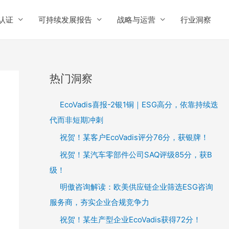
认证
可持续发展报告
战略与运营
行业洞察
热门洞察
EcoVadis喜报-2银1铜｜ESG高分，依靠持续迭
代而非短期冲刺
祝贺！某客户EcoVadis评分76分，获银牌！
祝贺！某汽车零部件公司SAQ评级85分，获B
级！
明傲咨询解读：欧美供应链企业筛选ESG咨询
服务商，夯实企业合规竞争力
祝贺！某生产型企业EcoVadis获得72分！