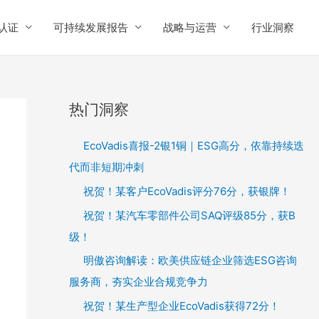
认证
可持续发展报告
战略与运营
行业洞察
热门洞察
EcoVadis喜报-2银1铜｜ESG高分，依靠持续迭
代而非短期冲刺
祝贺！某客户EcoVadis评分76分，获银牌！
祝贺！某汽车零部件公司SAQ评级85分，获B
级！
明傲咨询解读：欧美供应链企业筛选ESG咨询
服务商，夯实企业合规竞争力
祝贺！某生产型企业EcoVadis获得72分！