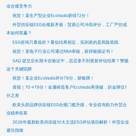
业合规竞争力
祝贺！某生产型企业EcoVadis获得72分！
外贸供应链ESG合规新矛盾：贸易公司冲高评分，工厂严控成
本如何双赢？
ESG咨询只看低价？看似结果相近，实则差的是风险底线
祝贺！某电子行业公司通过RBA审核，获得银级证书！
SAQ 提交后长期卡在验证中，迟迟拿不到更新评估结果？警惕
这个关键陷阱
祝贺！某企业EcoVadis评分79分，获银牌！
喜报｜70→79分！金属铸造客户EcoVadis再突破，距金牌仅1
分之差
欧美头部品牌供应链ESG合规门槛升级，专业咨询助力外贸企
业稳单拓客
2026年最新欧美供应链10大主流ESG评估项目解析！外贸企业
避坑指南