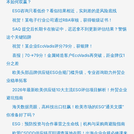
本如何双赢？
ESG咨询只看低价？看似结果相近，实则差的是风险底线
祝贺！某电子行业公司通过RBA审核，获得银级证书！
SAQ 提交后长期卡在验证中，迟迟拿不到更新评估结果？警惕
这个关键陷阱
祝贺！某企业EcoVadis评分79分，获银牌！
喜报｜70→79分！金属铸造客户EcoVadis再突破，距金牌仅1
分之差
欧美头部品牌供应链ESG合规门槛升级，专业咨询助力外贸企
业稳单拓客
2026年最新欧美供应链10大主流ESG评估项目解析！外贸企业
避坑指南
海关数据亮眼，高科技出口狂飙！欧美市场的ESG“通关文牒”
你准备好了吗？
ESG：预防投资与合作暴雷之生命线｜机构与采购商避险指南
欧盟CSDDD供应链尽职调查落地在即！出海企业合规必修课来