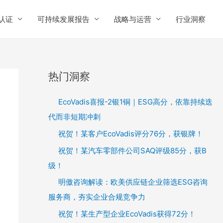
认证
可持续发展报告
战略与运营
行业洞察
热门洞察
EcoVadis喜报-2银1铜｜ESG高分，依靠持续迭
代而非短期冲刺
祝贺！某客户EcoVadis评分76分，获银牌！
祝贺！某汽车零部件公司SAQ评级85分，获B
级！
明傲咨询解读：欧美供应链企业筛选ESG咨询
服务商，夯实企业合规竞争力
祝贺！某生产型企业EcoVadis获得72分！