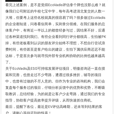
看完上述案例，是不是觉得EcoVadis评估拿个牌也没那么难？就
像我们公司附近的牛校七宝中学，每年高考进清北复交的人数一
大堆，但要考上这些名校就真的很容易了吗？很多做过EcoVadis
的企业都知道，问卷看似简单，实则拿分很难。在我们服务的总
体客户中，有将近一半以上的都曾经参与过，因结果不好，后通
过各种渠道找到我们。有些企业看到同行评分都很高，生怕被PK
掉，有些老板看到认识的朋友评分始终不理想，不想自行尝试浪
费时间，有些甚至是客户给出的建议，生怕下属供应商迟迟不能
达标，于是首次参与就寻找外部专业机构协助的比例也越来越高
了。
关于EcoVadis及ESG可持续发展评估项目，明傲咨询还一直在摸
索和完善，也曾走过不少弯路，遭遇过很多挫折，辅导的项目
中，也曾有过做的不尽人意的。但作为专业的咨询机构，我们会
复盘每个服务过的项目，仔细分析反馈中的优势和劣势，不断吸
取教训，总结经验，为的就是让客户少走弯路，通过我们的专业
指导，协助客户提高效率提升评级，从而快速抓住商机。
最后，提醒下各位，最近是EV评估高峰期，还未等到结果的客
户，请耐心等待迟到的惊喜！