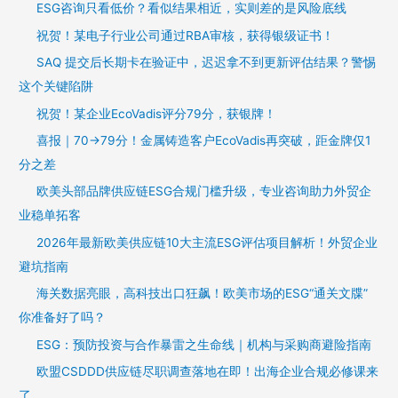
ESG咨询只看低价？看似结果相近，实则差的是风险底线
祝贺！某电子行业公司通过RBA审核，获得银级证书！
SAQ 提交后长期卡在验证中，迟迟拿不到更新评估结果？警惕
这个关键陷阱
祝贺！某企业EcoVadis评分79分，获银牌！
喜报｜70→79分！金属铸造客户EcoVadis再突破，距金牌仅1
分之差
欧美头部品牌供应链ESG合规门槛升级，专业咨询助力外贸企
业稳单拓客
2026年最新欧美供应链10大主流ESG评估项目解析！外贸企业
避坑指南
海关数据亮眼，高科技出口狂飙！欧美市场的ESG“通关文牒”
你准备好了吗？
ESG：预防投资与合作暴雷之生命线｜机构与采购商避险指南
欧盟CSDDD供应链尽职调查落地在即！出海企业合规必修课来
了