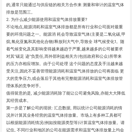
的,通常只能通过与供应链的相关方合作来 测量和审计的温室气体
排放是范围三。
2. 为什么减少能源使用和温室气体排放重要?
不论地点,能源消耗和温室气体排放都是所有行业和公司面对最重
要的环境问题之一。能源消 耗会导致温室气体(主要是二氧化碳,甲
烷,氧化亚氮和其他化合物)释放到大气中,导致全 球气候变化1。随
着气候变化及其影响变得越来越趋于严重,越来越多的公司被要求
对其“碳足 迹”负责任,而外部利益相关方(包括政府和公众)所带来
的压力亦相应增加。由于公司处理 这个问题的态度及手法越来越
受关注,因此不妥善管理能源消耗和温室气体排放的公司将面临 更
大的竞争压力,或会落后于其他有完整能源消耗和温室气体排放管
理体系的竞争对手。
值得留意的是, 减少能源消耗除了能让公司避免风险,亦能大大降低
其经营成本。
第一步是了解公司的现状: 汇总数据, 用以统计公司能源消耗的情
况并计算其业务经营的温室气体排放量。市场上有多种工具都可
以根据能源消耗情况(例如按能源类型等)计算温室气体排放量。请
记住, 不同行业和地区的公司在能源需求和温室气体排放量上均会