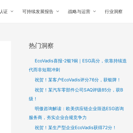
认证
可持续发展报告
战略与运营
行业洞察
热门洞察
EcoVadis喜报-2银1铜｜ESG高分，依靠持续迭
代而非短期冲刺
祝贺！某客户EcoVadis评分76分，获银牌！
祝贺！某汽车零部件公司SAQ评级85分，获B
级！
明傲咨询解读：欧美供应链企业筛选ESG咨询
服务商，夯实企业合规竞争力
祝贺！某生产型企业EcoVadis获得72分！