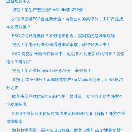
业合规竞争力
祝贺！某生产型企业EcoVadis获得72分！
外贸供应链ESG合规新矛盾：贸易公司冲高评分，工厂严控成
本如何双赢？
ESG咨询只看低价？看似结果相近，实则差的是风险底线
祝贺！某电子行业公司通过RBA审核，获得银级证书！
SAQ 提交后长期卡在验证中，迟迟拿不到更新评估结果？警惕
这个关键陷阱
祝贺！某企业EcoVadis评分79分，获银牌！
喜报｜70→79分！金属铸造客户EcoVadis再突破，距金牌仅1
分之差
欧美头部品牌供应链ESG合规门槛升级，专业咨询助力外贸企
业稳单拓客
2026年最新欧美供应链10大主流ESG评估项目解析！外贸企业
避坑指南
海关数据亮眼，高科技出口狂飙！欧美市场的ESG“通关文牒”