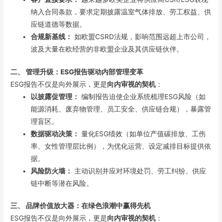
纳入合同条款，要求定期披露温室气体排放、劳工权益、供
应链道德等数据。
合规新基线：
如欧盟CSRD法规，影响范围远超上市公司，
波及大量在欧经营的非欧盟企业及其供应链伙伴。
二、 管理升级：ESG报告驱动内部管理变革
ESG报告不仅是向外展示，更是
向内审视的契机
：
以披露促管理：
编制报告迫使企业系统梳理ESG风险（如
能源消耗、废弃物管理、员工安全、供应链合规），暴露管
理盲区。
数据驱动决策：
量化ESG绩效（如单位产值碳排放、工伤
率、女性管理层比例），为优化运营、设定减排目标提供依
据。
风险防火墙：
主动识别并应对环境处罚、劳工纠纷、供应
链中断等潜在风险。
三、 品牌价值放大器：在绿色浪潮中赢得先机
ESG报告不仅是向外展示，更是
向内审视的契机
：