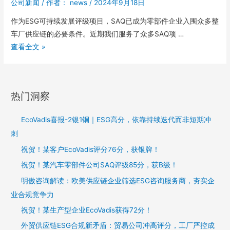
公司新闻
/ 作者：
news
/
2024年9月18日
作为ESG可持续发展评级项目，SAQ已成为零部件企业入围众多整
车厂供应链的必要条件。近期我们服务了众多SAQ项 …
查看全文 »
热门洞察
EcoVadis喜报-2银1铜｜ESG高分，依靠持续迭代而非短期冲
刺
祝贺！某客户EcoVadis评分76分，获银牌！
祝贺！某汽车零部件公司SAQ评级85分，获B级！
明傲咨询解读：欧美供应链企业筛选ESG咨询服务商，夯实企
业合规竞争力
祝贺！某生产型企业EcoVadis获得72分！
外贸供应链ESG合规新矛盾：贸易公司冲高评分，工厂严控成