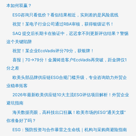
本如何双赢？
ESG咨询只看低价？看似结果相近，实则差的是风险底线
祝贺！某电子行业公司通过RBA审核，获得银级证书！
SAQ 提交后长期卡在验证中，迟迟拿不到更新评估结果？警惕
这个关键陷阱
祝贺！某企业EcoVadis评分79分，获银牌！
喜报｜70→79分！金属铸造客户EcoVadis再突破，距金牌仅1
分之差
欧美头部品牌供应链ESG合规门槛升级，专业咨询助力外贸企
业稳单拓客
2026年最新欧美供应链10大主流ESG评估项目解析！外贸企业
避坑指南
海关数据亮眼，高科技出口狂飙！欧美市场的ESG“通关文牒”
你准备好了吗？
ESG：预防投资与合作暴雷之生命线｜机构与采购商避险指南