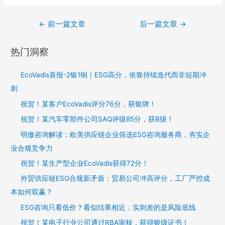
←
前一篇文章
后一篇文章
→
热门洞察
EcoVadis喜报-2银1铜｜ESG高分，依靠持续迭代而非短期冲
刺
祝贺！某客户EcoVadis评分76分，获银牌！
祝贺！某汽车零部件公司SAQ评级85分，获B级！
明傲咨询解读：欧美供应链企业筛选ESG咨询服务商，夯实企
业合规竞争力
祝贺！某生产型企业EcoVadis获得72分！
外贸供应链ESG合规新矛盾：贸易公司冲高评分，工厂严控成
本如何双赢？
ESG咨询只看低价？看似结果相近，实则差的是风险底线
祝贺！某电子行业公司通过RBA审核，获得银级证书！