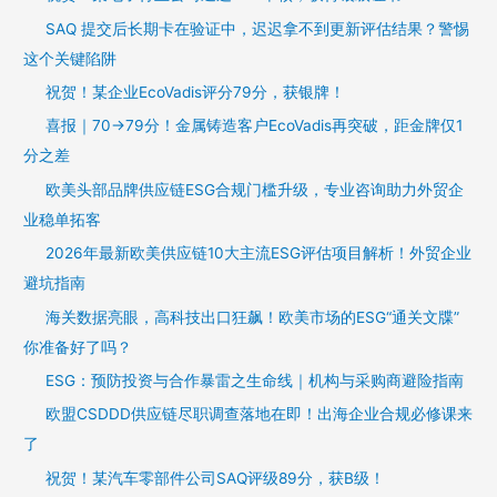
SAQ 提交后长期卡在验证中，迟迟拿不到更新评估结果？警惕
这个关键陷阱
祝贺！某企业EcoVadis评分79分，获银牌！
喜报｜70→79分！金属铸造客户EcoVadis再突破，距金牌仅1
分之差
欧美头部品牌供应链ESG合规门槛升级，专业咨询助力外贸企
业稳单拓客
2026年最新欧美供应链10大主流ESG评估项目解析！外贸企业
避坑指南
海关数据亮眼，高科技出口狂飙！欧美市场的ESG“通关文牒”
你准备好了吗？
ESG：预防投资与合作暴雷之生命线｜机构与采购商避险指南
欧盟CSDDD供应链尽职调查落地在即！出海企业合规必修课来
了
祝贺！某汽车零部件公司SAQ评级89分，获B级！