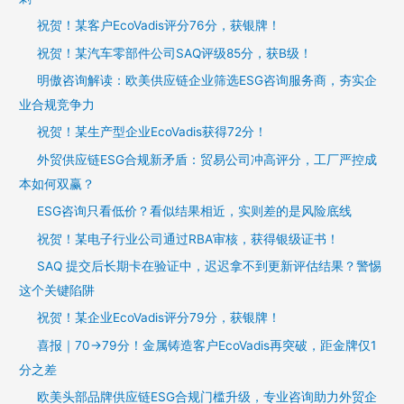
祝贺！某客户EcoVadis评分76分，获银牌！
祝贺！某汽车零部件公司SAQ评级85分，获B级！
明傲咨询解读：欧美供应链企业筛选ESG咨询服务商，夯实企
业合规竞争力
祝贺！某生产型企业EcoVadis获得72分！
外贸供应链ESG合规新矛盾：贸易公司冲高评分，工厂严控成
本如何双赢？
ESG咨询只看低价？看似结果相近，实则差的是风险底线
祝贺！某电子行业公司通过RBA审核，获得银级证书！
SAQ 提交后长期卡在验证中，迟迟拿不到更新评估结果？警惕
这个关键陷阱
祝贺！某企业EcoVadis评分79分，获银牌！
喜报｜70→79分！金属铸造客户EcoVadis再突破，距金牌仅1
分之差
欧美头部品牌供应链ESG合规门槛升级，专业咨询助力外贸企