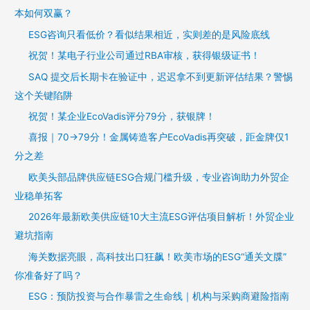
本如何双赢？
ESG咨询只看低价？看似结果相近，实则差的是风险底线
祝贺！某电子行业公司通过RBA审核，获得银级证书！
SAQ 提交后长期卡在验证中，迟迟拿不到更新评估结果？警惕
这个关键陷阱
祝贺！某企业EcoVadis评分79分，获银牌！
喜报｜70→79分！金属铸造客户EcoVadis再突破，距金牌仅1
分之差
欧美头部品牌供应链ESG合规门槛升级，专业咨询助力外贸企
业稳单拓客
2026年最新欧美供应链10大主流ESG评估项目解析！外贸企业
避坑指南
海关数据亮眼，高科技出口狂飙！欧美市场的ESG“通关文牒”
你准备好了吗？
ESG：预防投资与合作暴雷之生命线｜机构与采购商避险指南