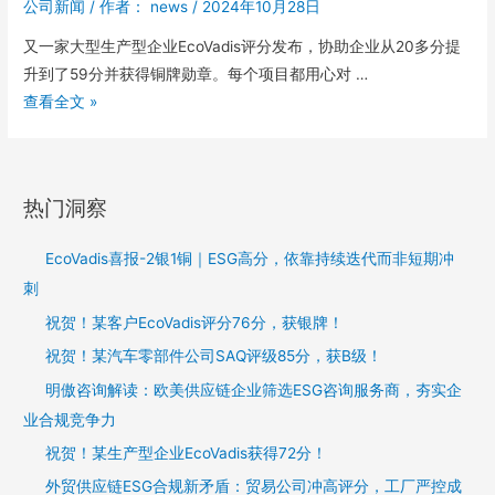
公司新闻
/ 作者：
news
/
2024年10月28日
又一家大型生产型企业EcoVadis评分发布，协助企业从20多分提
升到了59分并获得铜牌勋章。每个项目都用心对 …
查看全文 »
热门洞察
EcoVadis喜报-2银1铜｜ESG高分，依靠持续迭代而非短期冲
刺
祝贺！某客户EcoVadis评分76分，获银牌！
祝贺！某汽车零部件公司SAQ评级85分，获B级！
明傲咨询解读：欧美供应链企业筛选ESG咨询服务商，夯实企
业合规竞争力
祝贺！某生产型企业EcoVadis获得72分！
外贸供应链ESG合规新矛盾：贸易公司冲高评分，工厂严控成