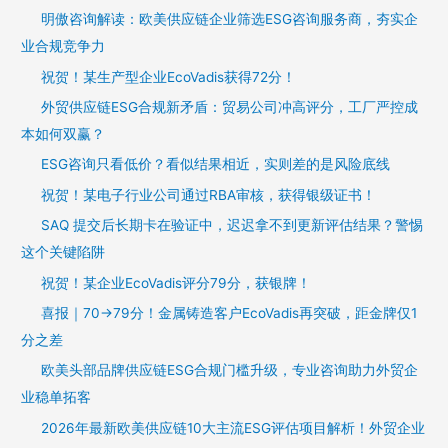
明傲咨询解读：欧美供应链企业筛选ESG咨询服务商，夯实企
业合规竞争力
祝贺！某生产型企业EcoVadis获得72分！
外贸供应链ESG合规新矛盾：贸易公司冲高评分，工厂严控成
本如何双赢？
ESG咨询只看低价？看似结果相近，实则差的是风险底线
祝贺！某电子行业公司通过RBA审核，获得银级证书！
SAQ 提交后长期卡在验证中，迟迟拿不到更新评估结果？警惕
这个关键陷阱
祝贺！某企业EcoVadis评分79分，获银牌！
喜报｜70→79分！金属铸造客户EcoVadis再突破，距金牌仅1
分之差
欧美头部品牌供应链ESG合规门槛升级，专业咨询助力外贸企
业稳单拓客
2026年最新欧美供应链10大主流ESG评估项目解析！外贸企业