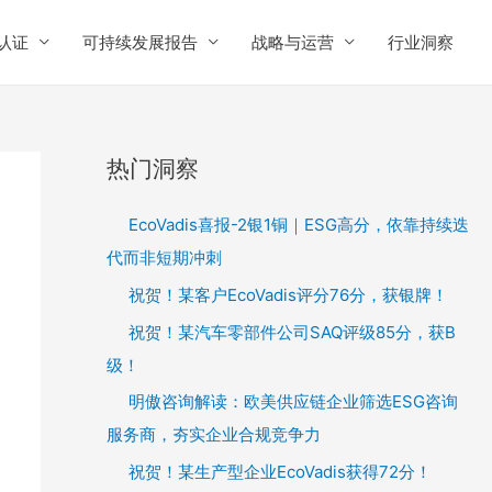
认证
可持续发展报告
战略与运营
行业洞察
热门洞察
EcoVadis喜报-2银1铜｜ESG高分，依靠持续迭
代而非短期冲刺
祝贺！某客户EcoVadis评分76分，获银牌！
祝贺！某汽车零部件公司SAQ评级85分，获B
级！
明傲咨询解读：欧美供应链企业筛选ESG咨询
服务商，夯实企业合规竞争力
祝贺！某生产型企业EcoVadis获得72分！